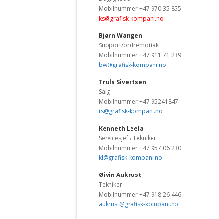
Mobilnummer +47 970 35 855
ks@grafisk-kompani.no
Bjørn Wangen
Support/ordremottak
Mobilnummer +47 911 71 239
bw@grafisk-kompani.no
Truls Sivertsen
Salg
Mobilnummer +47 95241847
ts@grafisk-kompani.no
Kenneth Leela
Servicesjef / Tekniker
Mobilnummer +47 957 06 230
kl@grafisk-kompani.no
Øivin Aukrust
Tekniker
Mobilnummer +47 918 26 446
aukrust@grafisk-kompani.no